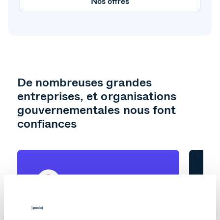
Nos offres
De nombreuses grandes
entreprises, et organisations
gouvernementales nous font
confiances
"Fonctionne sur presque toutes
"P