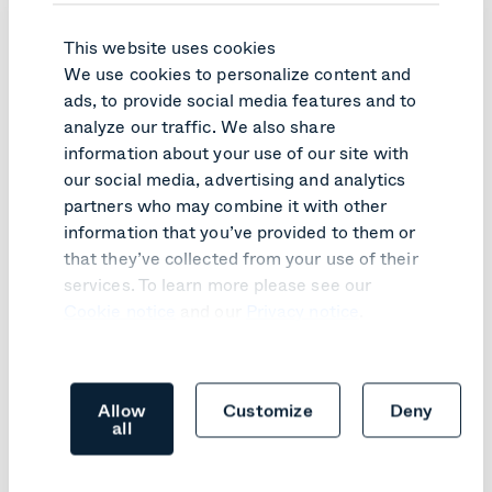
les plateformes [...] Facile à
con
intégrer et à mettre en œuvre
une
This website uses cookies
quelle que soit votre
dyn
We use cookies to personalize content and
configuration"
ads, to provide social media features and to
Ca
analyze our traffic. We also share
G2
information about your use of our site with
our social media, advertising and analytics
partners who may combine it with other
information that you’ve provided to them or
that they’ve collected from your use of their
services. To learn more please see our
Cookie notice
and our
Privacy notice
.
Allow
Customize
Deny
all