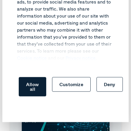
ads, to provide social media features and to
analyze our traffic. We also share
information about your use of our site with
our social media, advertising and analytics
partners who may combine it with other
information that you’ve provided to them or
Livres blancs sur la
that they’ve collected from your use of their
services. To learn more please see our
sécurité
Cookie notice
and our
Privacy notice
.
Allow
Customize
Deny
all