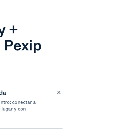
y +
 Pexip
ada
entro: conectar a
 lugar y con