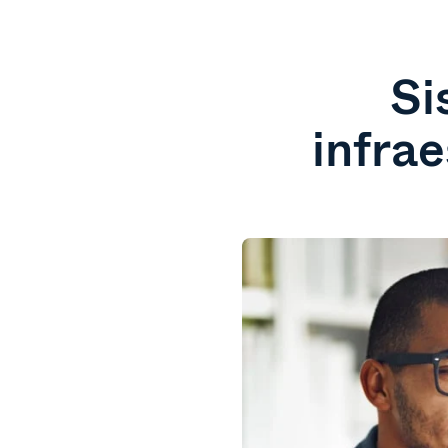
Si
infra