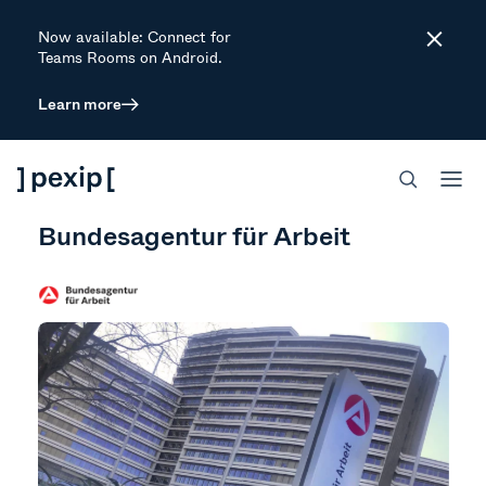
Now available: Connect for
Close
Teams Rooms on Android.
Learn more
CUSTOMER STORY
GOVERNMENT
MEET & COLLABORATE SECURELY
SECURE MEETINGS
Bundesagentur für Arbeit