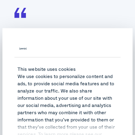
Pexip hat mit seinem Fokus auf
Sicherheit und seiner
Zertifizierung für Skype for
Business für uns alle
Voraussetzungen für das
This website uses cookies
We use cookies to personalize content and
passende OnPremise Video-
ads, to provide social media features and to
Gateway erfüllt und uns die
analyze our traffic. We also share
gewünschte Integrierbarkeit in
information about your use of our site with
die Workflows ermöglicht.“
our social media, advertising and analytics
partners who may combine it with other
Kai Burkard, Senior IT Architekt für Kommunikation &
information that you’ve provided to them or
Zusammenarbeit
that they’ve collected from your use of their
Bundesagentur für Arbeit
services. To learn more please see our