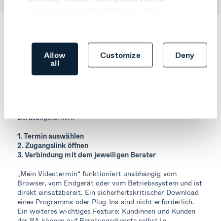
Cookie notice
and our
Privacy notice
.
In 3 Klicks zum
Allow
Customize
Deny
Beratungsgespräch
all
Die Kundinnen und Kunden der Bundesagentur für Arbeit
gelangen in nur drei Klicks zum virtuellen
Beratungstermin:
1. Termin auswählen
2. Zugangslink öffnen
3. Verbindung mit dem jeweiligen Berater
„Mein Videotermin“ funktioniert unabhängig vom
Browser, vom Endgerät oder vom Betriebssystem und ist
direkt einsatzbereit. Ein sicherheitskritischer Download
eines Programms oder Plug-Ins sind nicht erforderlich.
Ein weiteres wichtiges Feature: Kundinnen und Kunden
der BA können auf Beratungsdienste selbst in