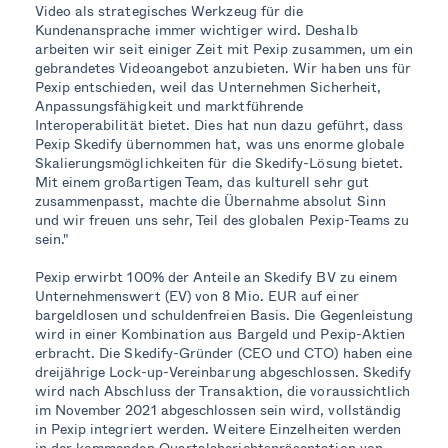
Video als strategisches Werkzeug für die
Kundenansprache immer wichtiger wird. Deshalb
arbeiten wir seit einiger Zeit mit Pexip zusammen, um ein
gebrandetes Videoangebot anzubieten. Wir haben uns für
Pexip entschieden, weil das Unternehmen Sicherheit,
Anpassungsfähigkeit und marktführende
Interoperabilität bietet. Dies hat nun dazu geführt, dass
Pexip Skedify übernommen hat, was uns enorme globale
Skalierungsmöglichkeiten für die Skedify-Lösung bietet.
Mit einem großartigen Team, das kulturell sehr gut
zusammenpasst, machte die Übernahme absolut Sinn
und wir freuen uns sehr, Teil des globalen Pexip-Teams zu
sein."
Pexip erwirbt 100% der Anteile an Skedify BV zu einem
Unternehmenswert (EV) von 8 Mio. EUR auf einer
bargeldlosen und schuldenfreien Basis. Die Gegenleistung
wird in einer Kombination aus Bargeld und Pexip-Aktien
erbracht. Die Skedify-Gründer (CEO und CTO) haben eine
dreijährige Lock-up-Vereinbarung abgeschlossen. Skedify
wird nach Abschluss der Transaktion, die voraussichtlich
im November 2021 abgeschlossen sein wird, vollständig
in Pexip integriert werden. Weitere Einzelheiten werden
in der kommenden Quartalsberichtspräsentation von