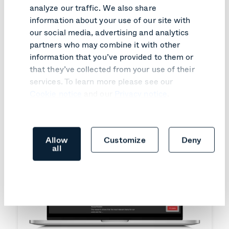
analyze our traffic. We also share
information about your use of our site with
Gefällt Ihnen, was Sie
our social media, advertising and analytics
lesen?
partners who may combine it with other
information that you’ve provided to them or
that they’ve collected from your use of their
Hier finden Sie inspirierende Artikel, die Ihnen
services. To learn more please see our
gefallen könnten.
Cookie notice
and our
Privacy notice
.
Allow
Customize
Deny
all