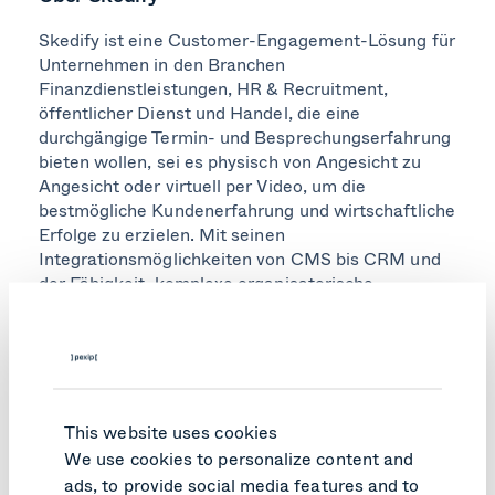
Skedify ist eine Customer-Engagement-Lösung für
Unternehmen in den Branchen
Finanzdienstleistungen, HR & Recruitment,
öffentlicher Dienst und Handel, die eine
durchgängige Termin- und Besprechungserfahrung
bieten wollen, sei es physisch von Angesicht zu
Angesicht oder virtuell per Video, um die
bestmögliche Kundenerfahrung und wirtschaftliche
Erfolge zu erzielen. Mit seinen
Integrationsmöglichkeiten von CMS bis CRM und
der Fähigkeit, komplexe organisatorische
Anforderungen zu bewältigen, ist Skedify die
perfekte Lösung für jedes Unternehmen, das seine
High-Touch-Kundeninteraktionen optimieren
möchte.
Themen:
This website uses cookies
We use cookies to personalize content and
Customer Engagement
ads, to provide social media features and to