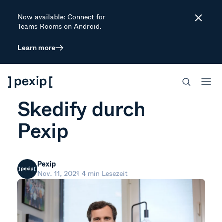
Now available: Connect for
Close
Teams Rooms on Android.
Learn more
NEUIGKEITEN
Übernahme von
Skedify durch
Pexip
Pexip
Nov. 11, 2021
4 min Lesezeit