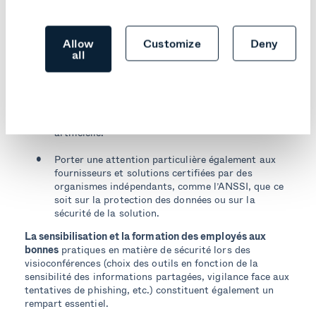
Face à ces défis, plusieurs solutions peuvent être mises
en œuvre pour atténuer les risques.
Allow
Customize
Deny
all
Le choix judicieux des fournisseurs est primordial :
Privilégier ceux qui offrent un chiffrement robuste,
des sécurités d’accès aux réunions multiples, une
transparence sur la gestion des données et sur
l’entrainement de leurs outils d’intelligence
artificielle.
Porter une attention particulière également aux
fournisseurs et solutions certifiées par des
organismes indépendants, comme l’ANSSI, que ce
soit sur la protection des données ou sur la
sécurité de la solution.
La sensibilisation et la formation des employés aux
bonnes
pratiques en matière de sécurité lors des
visioconférences (choix des outils en fonction de la
sensibilité des informations partagées, vigilance face aux
tentatives de phishing, etc.) constituent également un
rempart essentiel.