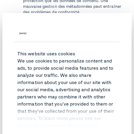
protection que les données de contenu. Une
mauvaise gestion des métadonnées peut entraîner
des problèmes de conformité.
Exploitation par des acteurs malveillants
: Les
métadonnées peuvent être collectées et analysées
à grande échelle par des acteurs malveillants ou
des états-nations pour obtenir des renseignements
stratégiques, identifier des cibles ou mener des
opérations de surveillance.
This website uses cookies
We use cookies to personalize content and
Risques liés au stockage et à la conservation
: La
ads, to provide social media features and to
durée de conservation des métadonnées par le
analyze our traffic. We also share
fournisseur de la solution de visioconférence et les
mesures de sécurité mises en place pour les
information about your use of our site with
protéger sont également des facteurs de risque
our social media, advertising and analytics
importants.
partners who may combine it with other
information that you’ve provided to them or
that they’ve collected from your use of their
Comment réduire le
services. To learn more please see our
risque ?
Cookie notice
and our
Privacy notice
.