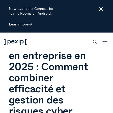
Now available: Connect for
Close
Teams Rooms on Android.
Learn more
ARTICLE
Visioconférence
en entreprise en
2025 : Comment
combiner
efficacité et
gestion des
risques cyber