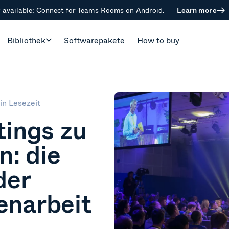
available: Connect for Teams Rooms on Android.
Learn more
Bibliothek
Softwarepakete
How to buy
in Lesezeit
ings zu
n: die
der
narbeit